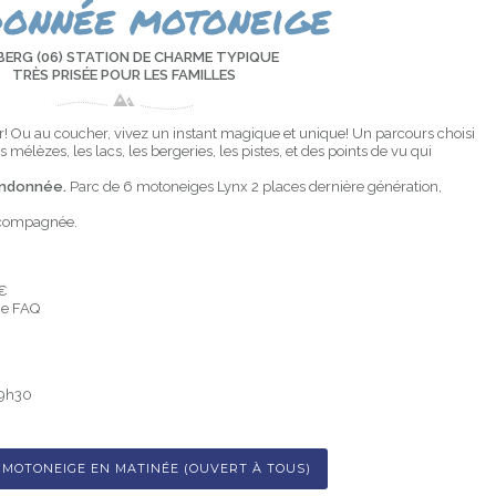
donnée motoneige
BERG (06) STATION DE CHARME TYPIQUE
TRÈS PRISÉE POUR LES FAMILLES
er! Ou au coucher, vivez un instant magique et unique! Un parcours choisi
 mélèzes, les lacs, les bergeries, les pistes, et des points de vu qui
 randonnée.
Parc de 6 motoneiges Lynx 2 places dernière génération,
ccompagnée.
0€
ge
FAQ
19h30
MOTONEIGE EN MATINÉE (OUVERT À TOUS)