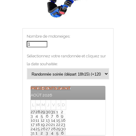
Nombre de motoneiges:
Sélectionnez votre randonnée et cliquez sur
la date souhaitée:
PRÉCÉDENT
SUIVANT
AOÛT
2026
L
M
M
J
V
S
D
27
28
29
30
31
1
2
3
4
5
6
7
8
9
10
11
12
13
14
15
16
17
18
19
20
21
22
23
24
25
26
27
28
29
30
31
1
2
3
4
5
6